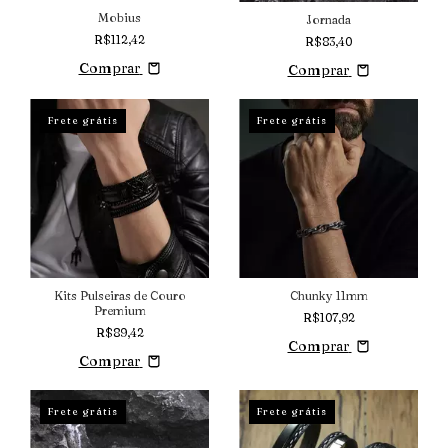
Mobius
Jornada
R$112,42
R$83,40
Comprar
Comprar
Frete grátis
Frete grátis
Kits Pulseiras de Couro
Chunky 11mm
Premium
R$107,92
R$89,42
Comprar
Comprar
Frete grátis
Frete grátis