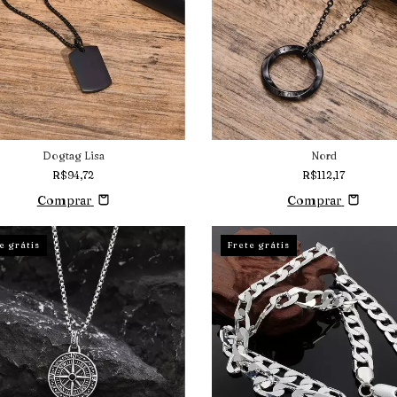
Dogtag Lisa
Nord
R$94,72
R$112,17
Comprar
Comprar
e grátis
Frete grátis