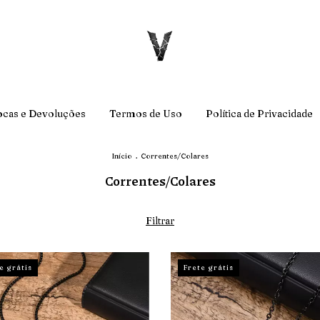
ocas e Devoluções
Termos de Uso
Política de Privacidade
Início
.
Correntes/Colares
Correntes/Colares
Filtrar
e grátis
Frete grátis